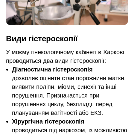
Види гістероскопії
У моєму гінекологічному кабінеті в Харкові
проводиться два види гістероскопії:
Діагностична гістероскопія
—
дозволяє оцінити стан порожнини матки,
виявити поліпи, міоми, синехії та інші
порушення. Призначається при
порушеннях циклу, безплідді, перед
плануванням вагітності або ЕКЗ.
Хірургічна гістероскопія
—
проводиться під наркозом, із можливістю