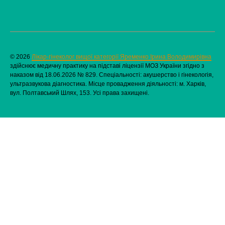
© 2026
Лікар-гінеколог вищої категорії Яременко Ірина Володимирівна
здійснює медичну практику на підставі ліцензії МОЗ України згідно з
наказом від 18.06.2026 № 829. Спеціальності: акушерство і гінекологія,
ультразвукова діагностика. Місце провадження діяльності: м. Харків,
вул. Полтавський Шлях, 153. Усі права захищені.