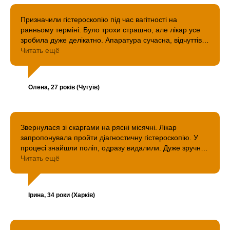
Призначили гістероскопію під час вагітності на
ранньому терміні. Було трохи страшно, але лікар усе
зробила дуже делікатно. Апаратура сучасна, відчуттів
мінімум. Обстеження допомогло виключити патології та
Читать ещё
зберегти спокій.
Олена, 27 років (Чугуїв)
Звернулася зі скаргами на рясні місячні. Лікар
запропонувала пройти діагностичну гістероскопію. У
процесі знайшли поліп, одразу видалили. Дуже зручно,
що не довелося робити повторну операцію. Ціна
Читать ещё
прийнятна, результат — відмінний.
Ірина, 34 роки (Харків)