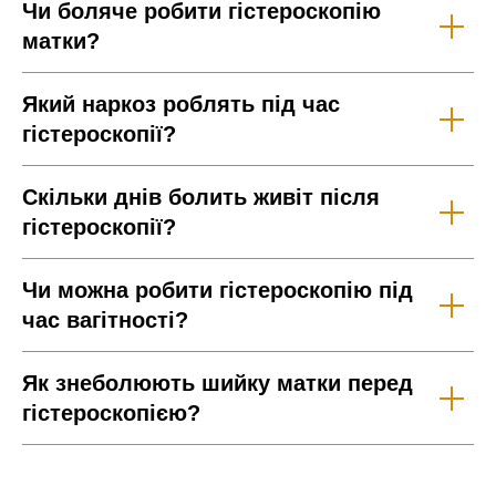
Чи боляче робити гістероскопію
матки?
Який наркоз роблять під час
гістероскопії?
Скільки днів болить живіт після
гістероскопії?
Чи можна робити гістероскопію під
час вагітності?
Як знеболюють шийку матки перед
гістероскопією?