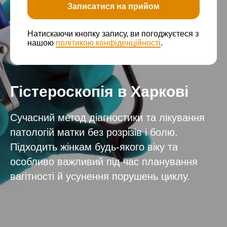
Записатися на прийом
Натискаючи кнопку запису, ви погоджуєтеся з
нашою
політикою конфіденційності
.
Гістероскопія в Харкові
Сучасний метод діагностики та лікування
патологій матки без розрізів і болю.
Підходить жінкам будь-якого віку та
особливо важливий під час планування
вагітності й усунення порушень циклу.