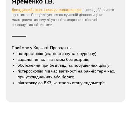
Яременко І.В.
Досвідчений лікар гінеколог-ендокринолог
із понад 28-річною
практикою. Спеціалізується на сучасній діагностиці та
малотравматичному лікуванні захворювань жіночої
репродуктивної системи.
Приймає у Харкові. Проводить:
гістероскопію (діагностичну та хірургічну);
видалення поліпів і міом без розрізів;
обстеження при безплідді та порушеннях циклу;
гістероскопію під час вагітності на ранніх термінах,
при ускладненнях або болях;
підготовку до ЕКЗ, контроль стану ендометрія.