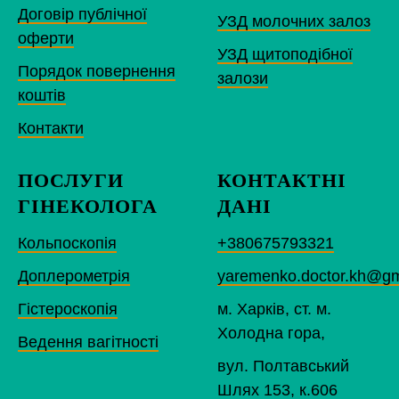
Договір публічної
УЗД молочних залоз
оферти
УЗД щитоподібної
Порядок повернення
залози
коштів
Контакти
ПОСЛУГИ
КОНТАКТНІ
ГІНЕКОЛОГА
ДАНІ
Кольпоскопія
+380675793321
Доплерометрія
yaremenko.doctor.kh@gm
Гістероскопія
м. Харків, ст. м.
Холодна гора,
Ведення вагітності
вул. Полтавський
Шлях 153, к.606