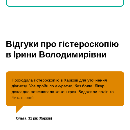
Відгуки про гістероскопію
в Ірини Володимирівни
Проходила гістероскопію в Харкові для уточнення
діагнозу. Усе пройшло акуратно, без болю. Лікар
докладно пояснювала кожен крок. Видалили поліп того
ж дня. Дуже задоволена результатом — усе швидко та
Читать ещё
професійно.
Ольга, 31 рік (Харків)